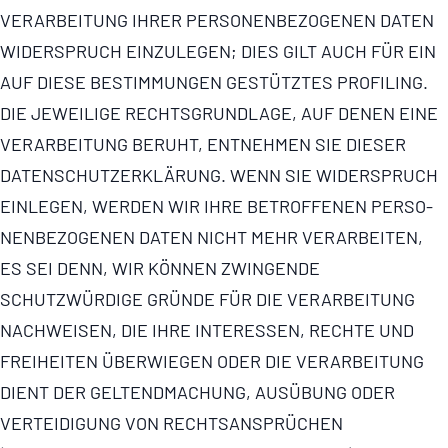
VERARBEITUNG IHRER PERSO­NEN­BE­ZO­GENEN DATEN
WIDERSPRUCH EINZULEGEN; DIES GILT AUCH FÜR EIN
AUF DIESE BESTIMMUNGEN GESTÜTZTES PROFILING.
DIE JEWEILIGE RECHTS­GRUND­LAGE, AUF DENEN EINE
VERARBEITUNG BERUHT, ENTNEHMEN SIE DIESER
DATEN­SCHUT­Z­ER­KLÄ­RUNG. WENN SIE WIDERSPRUCH
EINLEGEN, WERDEN WIR IHRE BETROFFENEN PERSO­
NEN­BE­ZO­GENEN DATEN NICHT MEHR VERARBEITEN,
ES SEI DENN, WIR KÖNNEN ZWINGENDE
SCHUTZWÜRDIGE GRÜNDE FÜR DIE VERARBEITUNG
NACHWEISEN, DIE IHRE INTERESSEN, RECHTE UND
FREIHEITEN ÜBERWIEGEN ODER DIE VERARBEITUNG
DIENT DER GELTENDMACHUNG, AUSÜBUNG ODER
VERTEIDIGUNG VON RECHTS­AN­SPRÜ­CHEN