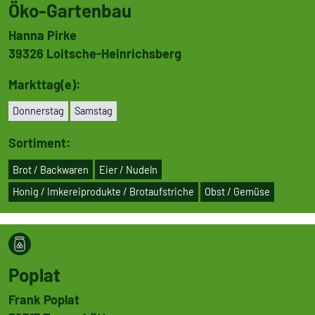
Öko-Gartenbau
Hanna Pirke
39326
Loitsche-Hein­richs­berg
Markttag(e):
Don­ners­tag
Samstag
Sortiment:
Brot / Backwaren
Eier / Nudeln
Honig / Imke­rei­pro­dukte / Brot­auf­stri­che
Obst / Gemüse
Poplat
Frank Poplat