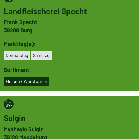
Land­flei­scherei Specht
Frank Specht
39288
Burg
Markttag(e):
Don­ners­tag
Samstag
Sortiment:
Fleisch / Wurst­wa­ren
Sulgin
Mykhaylo Sulgin
39128
Magdeburg