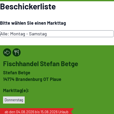
Beschi­cker­liste
Bitte wählen Sie einen Markttag
Fisch­handel Stefan Betge
Stefan Betge
14774
Bran­den­burg OT Plaue
Markttag(e):
Don­ners­tag
ab den 04.08.2026 bis 15.08.2026 Urlaub