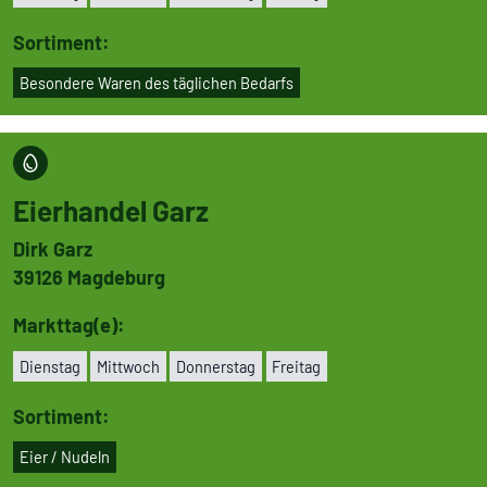
Sortiment:
Besondere Waren des täglichen Bedarfs
Eier­handel Garz
Dirk Garz
39126
Magdeburg
Markttag(e):
Dienstag
Mittwoch
Don­ners­tag
Freitag
Sortiment:
Eier / Nudeln