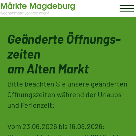
Geänderte Öffnungs­
zeiten
am Alten Markt
Bitte beachten Sie unsere geänderten
Öffnungszeiten während der Urlaubs-
und Ferienzeit:
Vom 23.06.2026 bis 16.08.2026: