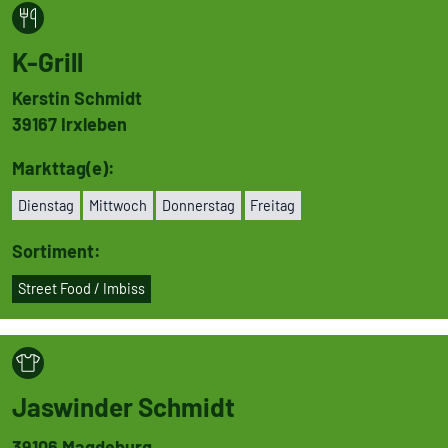
K-Grill
Kerstin Schmidt
39167
Irxleben
Markttag(e):
Dienstag
Mittwoch
Don­ners­tag
Freitag
Sortiment:
Street Food / Imbiss
Jaswinder Schmidt
39106
Magdeburg