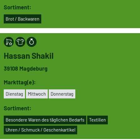
Sortiment:
Brot / Backwaren
Hassan Shakil
39108
Magdeburg
Markttag(e):
Dienstag
Mittwoch
Don­ners­tag
Sortiment:
Besondere Waren des täglichen Bedarfs
Textilien
Uhren / Schmuck / Geschenk­ar­ti­kel