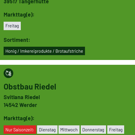
39517
Tan­ger­hütte
Markttag(e):
Freitag
Sortiment:
Honig / Imke­rei­pro­dukte / Brot­auf­stri­che
Obstbau Riedel
Svitlana Riedel
14542
Werder
Markttag(e):
Nur Sai­son­zeit:
Dienstag
Mittwoch
Don­ners­tag
Freitag