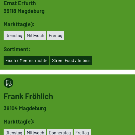
Ernst Erfurth
39118
Magdeburg
Markttag(e):
Dienstag
Mittwoch
Freitag
Sortiment:
Fisch / Mee­res­früchte
Street Food / Imbiss
Frank Fröhlich
39104
Magdeburg
Markttag(e):
Dienstag
Mittwoch
Don­ners­tag
Freitag