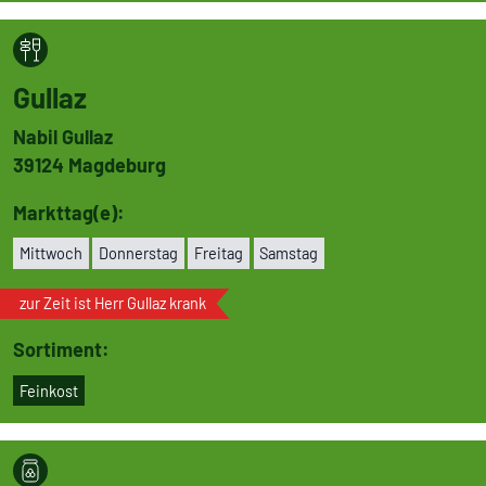
Gullaz
Nabil Gullaz
39124
Magdeburg
Markttag(e):
Mittwoch
Don­ners­tag
Freitag
Samstag
zur Zeit ist Herr Gullaz krank
Sortiment:
Feinkost