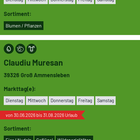
Sortiment:
Blumen / Pflanzen
Claudiu Muresan
39326
Groß Ammens­le­ben
Markttag(e):
Dienstag
Mittwoch
Don­ners­tag
Freitag
Samstag
von 30.06.2026 bis 31.08.2026 Urlaub
Sortiment:
Eier / Nudeln
Geflügel
Wild­spe­zi­a­li­tä­ten