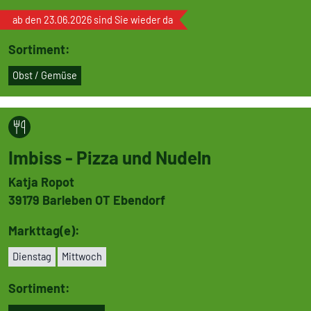
ab den 23.06.2026 sind Sie wieder da
Sortiment:
Obst / Gemüse
Imbiss - Pizza und Nudeln
Katja Ropot
39179
Barleben OT Ebendorf
Markttag(e):
Dienstag
Mittwoch
Sortiment: