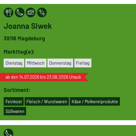
Joanna Siwek
39116
Magdeburg
Markttag(e):
Dienstag
Mittwoch
Don­ners­tag
Freitag
ab den 14.07.2026 bis 23.08.2026 Urlaub
Sortiment:
Feinkost
Fleisch / Wurst­wa­ren
Käse / Mol­ke­rei­pro­dukte
Süßwaren