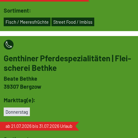
Sortiment:
Fisch / Mee­res­früchte
Street Food / Imbiss
Genthiner Pfer­de­spe­zi­a­li­täten | Flei­
scherei Bethke
Beate Bethke
39307
Bergzow
Markttag(e):
Don­ners­tag
ab 21.07.2026 bis 31.07.2026 Urlaub