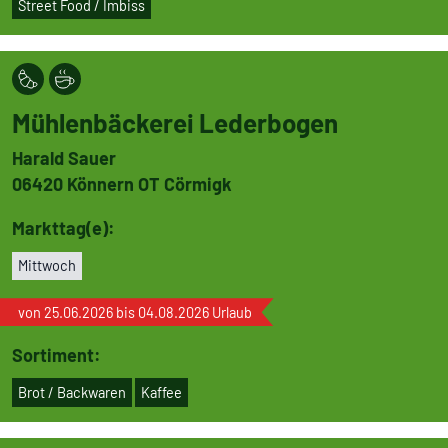
Street Food / Imbiss
Mühlen­bä­ckerei Leder­bogen
Harald Sauer
06420
Könnern OT Cörmigk
Markttag(e):
Mittwoch
von 25.06.2026 bis 04.08.2026 Urlaub
Sortiment:
Brot / Backwaren
Kaffee