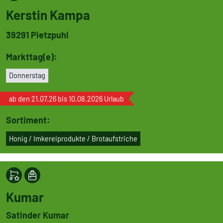
Kerstin Kampa
39291
Pietzpuhl
Markttag(e):
Don­ners­tag
ab den 21.07.26 bis 10.08.2026 Urlaub
Sortiment:
Honig / Imke­rei­pro­dukte / Brot­auf­stri­che
Kumar
Satinder Kumar