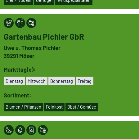
Gartenbau Pichler GbR
Uwe u. Thomas Pichler
39291
Möser
Markttag(e):
Dienstag
Mittwoch
Don­ners­tag
Freitag
Sortiment:
Blumen / Pflanzen
Feinkost
Obst / Gemüse