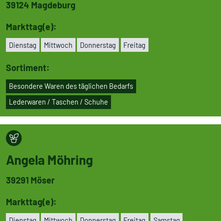
39124
Magdeburg
Markttag(e):
Dienstag
Mittwoch
Don­ners­tag
Freitag
Sortiment:
Besondere Waren des täglichen Bedarfs
Leder­wa­ren / Taschen / Schuhe
Angela Möhring
39291
Möser
Markttag(e):
Dienstag
Mittwoch
Don­ners­tag
Freitag
Samstag