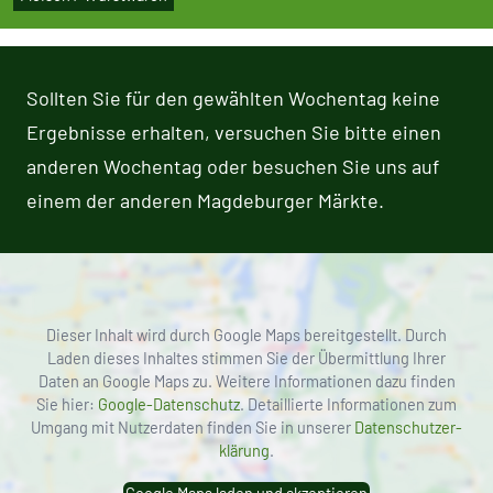
Sollten Sie für den gewählten Wochentag keine
Ergeb­nisse erhalten, versuchen Sie bitte einen
anderen Wochentag oder besuchen Sie uns auf
einem der anderen Mag­de­bur­ger Märkte.
Dieser Inhalt wird durch Google Maps bereit­ge­stellt. Durch
Laden dieses Inhaltes stimmen Sie der Über­mitt­lung Ihrer
Daten an Google Maps zu. Weitere Infor­ma­ti­o­nen dazu finden
Sie hier:
Google-Daten­schutz
. Detail­lierte Infor­ma­ti­o­nen zum
Umgang mit Nut­zer­da­ten finden Sie in unserer
Daten­schut­z­er­
klä­rung
.
Google Maps laden und akzeptieren