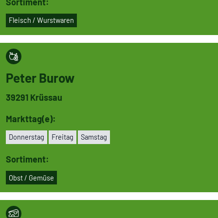
Sortiment:
Fleisch / Wurst­wa­ren
Peter Burow
39291
Krüssau
Markttag(e):
Don­ners­tag
Freitag
Samstag
Sortiment:
Obst / Gemüse