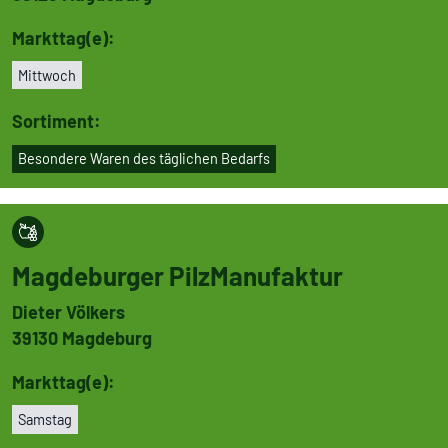
Markttag(e):
Mittwoch
Sortiment:
Besondere Waren des täglichen Bedarfs
Magde­burger Pilz­Ma­nu­faktur
Dieter Völkers
39130
Magdeburg
Markttag(e):
Samstag