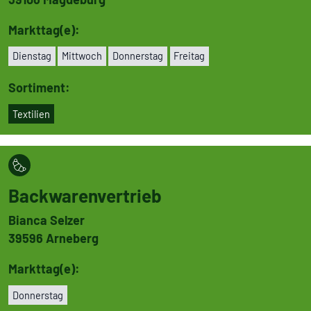
Markttag(e):
Dienstag
Mittwoch
Don­ners­tag
Freitag
Sortiment:
Textilien
Back­wa­ren­ver­trieb
Bianca Selzer
39596
Arneberg
Markttag(e):
Don­ners­tag