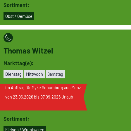
Sortiment:
Obst / Gemüse
Thomas Witzel
Markttag(e):
Dienstag
Mittwoch
Samstag
im Auftrag für Myke Schumburg aus Menz
von 23.06.2026 bis 07.09.2026 Urlaub
Sortiment:
Fleisch / Wurst­wa­ren