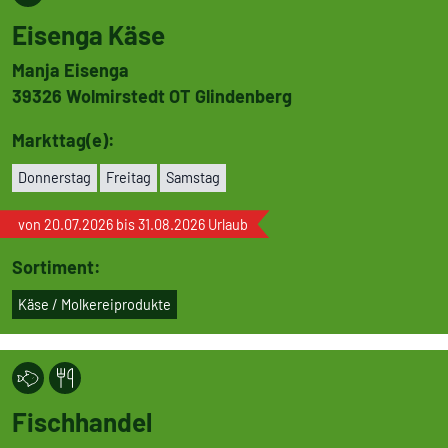
Eisenga Käse
Manja Eisenga
39326
Wol­mir­stedt OT Glin­den­berg
Markttag(e):
Don­ners­tag
Freitag
Samstag
von 20.07.2026 bis 31.08.2026 Urlaub
Sortiment:
Käse / Mol­ke­rei­pro­dukte
Fisch­handel