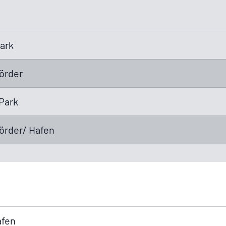
ark
ör­der
Park
ör­der/ Hafen
afen