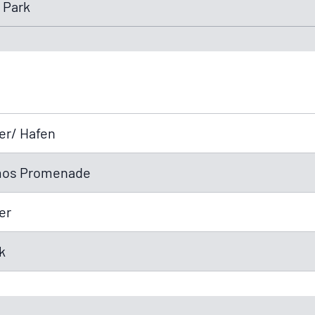
 Park
der/ Hafen
smos Promenade
er
rk