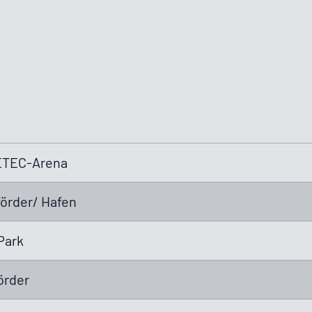
GETEC-Arena
för­der/ Hafen
Park
r­der